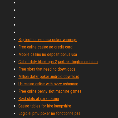
Big brother vanessa poker winnings
Free online casino no credit card
Mobile casino no deposit bonus usa
Call of duty black ops 2 jack skellington emblem
Free slots that need no downloads
Million dollar poker android download
Us casino online with ozzy osbourne
Free online penny slot machine games
Best slots at parx casino
Casino tables for hire hampshire
Logiciel pmu poker ne fonctionne pas