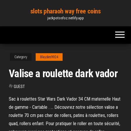
Skip
slots pharaoh way free coins
to
jackpotosfoz.netlify.app
the
content
Category
Blaydes9924
Valise a roulette dark vador
By
GUEST
Sac à roulettes Star Wars Dark Vador 34 CM maternelle Haut
de gamme - Cartable . ... Découvrez notre sélection valise a
roulette 70 cm pas cher de rollers, patins à roulettes, rollers
quad, rollers enfant. Pour pratiquer le roller en toute sécurité,