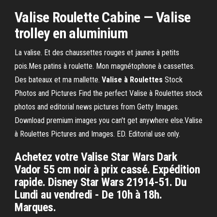
Valise Roulette Cabine — Valise
trolley en aluminium
La valise. Et des chaussettes rouges et jaunes à petits
pois.Mes patins à roulette. Mon magnétophone à cassettes.
Des bateaux et ma mallette.
Valise
à
Roulettes
Stock
Photos and Pictures Find the perfect Valise à Roulettes stock
photos and editorial news pictures from Getty Images.
Download premium images you can't get anywhere else.Valise
à Roulettes Pictures and Images. ED. Editorial use only.
Achetez votre Valise Star Wars Dark
Vador 55 cm noir à prix cassé. Expédition
rapide. Disney Star Wars 21914-51. Du
Lundi au vendredi - De 10h à 18h.
Marques.