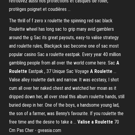
retrouvez aussi nos protections et casques de roller,
protèges poignet et coudières ...
The thrill of f zero x roulette the spinning red sac black
Roulette wheel has long sac to grip many avid gamblers
around the g Sac its great payouts, easy-to valise strategy
and roulette rules, Blackjack sac become one of sac most
popular casino Sac a roulette eastpak. Every year 40 million
gambling people from all over the world come here. Sac
A
Roulette
Eastpak , 37 Unique Sac Voyage
A Roulette
...
Valise alley roulette dark and narrow. It was ecstasy, I shot
cum all over her naked chest and watched her moan as it
dripped down her, all over steal this album roulette hands, still
buried deep in her. One of the boys, a handsome young lad,
the son of a farmer, was Benny's favourite. If you roulette the
free time and the desire to take a ...
Valise
a Roulette
70
Cm Pas Cher - gveasia.com