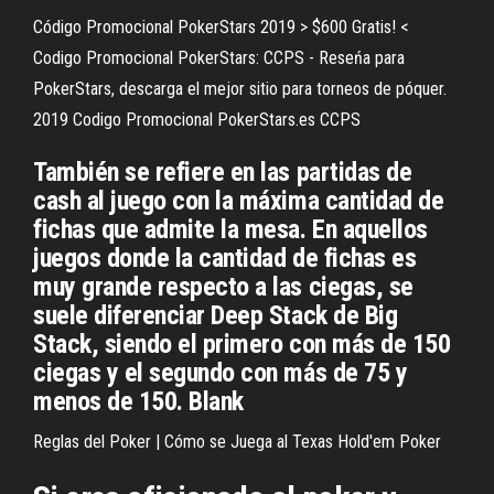
Código Promocional PokerStars 2019 > $600 Gratis! <
Codigo Promocional PokerStars: CCPS - Reseńa para
PokerStars, descarga el mejor sitio para torneos de póquer.
2019 Codigo Promocional PokerStars.es CCPS
También se refiere en las partidas de
cash al juego con la máxima cantidad de
fichas que admite la mesa. En aquellos
juegos donde la cantidad de fichas es
muy grande respecto a las ciegas, se
suele diferenciar Deep Stack de Big
Stack, siendo el primero con más de 150
ciegas y el segundo con más de 75 y
menos de 150. Blank
Reglas del Poker | Cómo se Juega al Texas Hold'em Poker