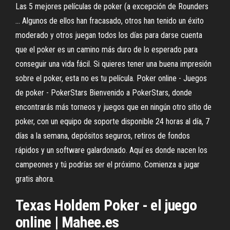
Las 5 mejores películas de poker (a excepción de Rounders
... Algunos de ellos han fracasado, otros han tenido un éxito
moderado y otros juegan todos los días para darse cuenta
que el poker es un camino más duro de lo esperado para
conseguir una vida fácil. Si quieres tener una buena impresión
sobre el poker, esta no es tu película. Poker online - Juegos
de poker - PokerStars Bienvenido a PokerStars, donde
encontrarás más torneos y juegos que en ningún otro sitio de
poker, con un equipo de soporte disponible 24 horas al día, 7
días a la semana, depósitos seguros, retiros de fondos
rápidos y un software galardonado. Aquí es donde nacen los
campeones y tú podrías ser el próximo. Comienza a jugar
gratis ahora.
Texas Holdem
Poker
- el juego
online | Mahee.es