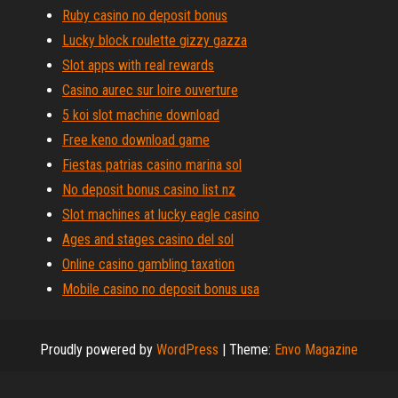
Ruby casino no deposit bonus
Lucky block roulette gizzy gazza
Slot apps with real rewards
Casino aurec sur loire ouverture
5 koi slot machine download
Free keno download game
Fiestas patrias casino marina sol
No deposit bonus casino list nz
Slot machines at lucky eagle casino
Ages and stages casino del sol
Online casino gambling taxation
Mobile casino no deposit bonus usa
Proudly powered by
WordPress
|
Theme:
Envo Magazine